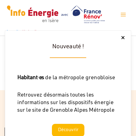
Aller
au
contenu
Il semble que nous ne pouvons pas trouver le
Accueil
Hydraulique
contenu demandé. Peut-être qu’une recherche
peut vous aider.
Nouveauté !
Rechercher :
Habitant·es
de la métropole grenobloise
Retrouvez désormais toutes les
informations sur les dispositifs énergie
sur le site de Grenoble Alpes Métropole
Découvrir
Filtres