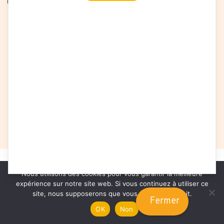
© Info énergie Isère
Nous utilisons des cookies pour vous garantir la meilleure
Mentions légales
expérience sur notre site web. Si vous continuez à utiliser ce
Politique de confidentialité
site, nous supposerons que vous en êtes satisfait.
Fermer
Foire aux questions (FAQ)
OK
Non