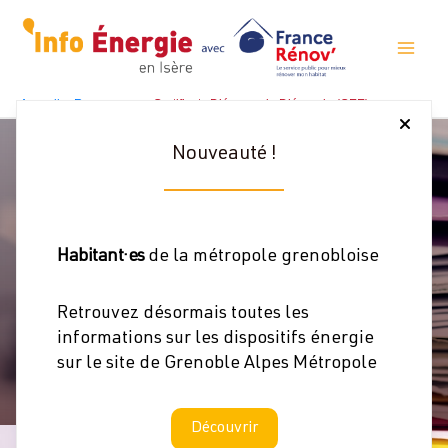
Aller
au
contenu
Accueil
Ressources
Certificats D’économie D’énergie (CEE)
Nouveauté !
Certificats d’économie
d’énergie (CEE)
Habitant·es
de la métropole grenobloise
Retrouvez désormais toutes les
informations sur les dispositifs énergie
sur le site de Grenoble Alpes Métropole
Découvrir