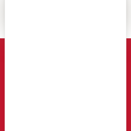
Recevoir la newsletter
Les animations sont réservées aux
habitant·e·s des territoires spécifiés. Pour
recevoir les invitations aux animations et
événements près de chez vous, inscrivez-
vous à notre newsletter.
S’INSCRIRE
CONSULTER LES DERNIÈRES
PUBLICATIONS