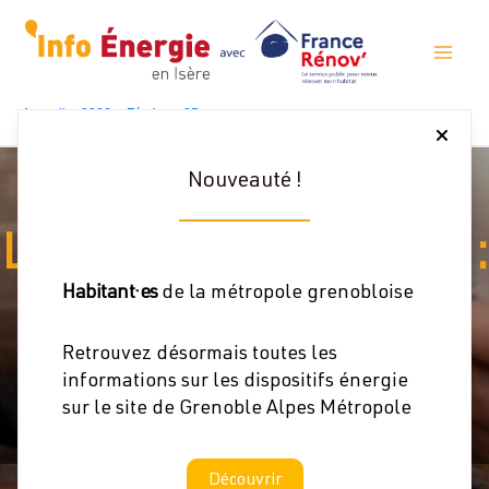
Aller
au
contenu
Accueil
2026
Février
25
Les Différents Isolants : Comment Choisir ?
Nouveauté !
Les différents isolants :
Habitant·es
de la métropole grenobloise
comment choisir ?
Retrouvez désormais toutes les
informations sur les dispositifs énergie
sur le site de Grenoble Alpes Métropole
Découvrir