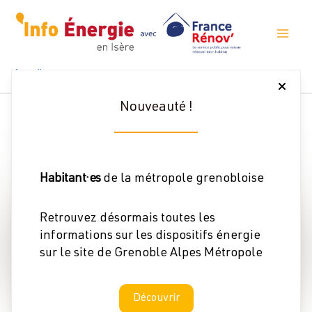
Aller
au
contenu
Accueil
Conférence « Rénover En Collectif : Focus Sur Les Petites Copropriétés »
Cet évènement a expiré.
Nouveauté !
Habitant·es
de la métropole grenobloise
Retrouvez désormais toutes les
informations sur les dispositifs énergie
sur le site de Grenoble Alpes Métropole
Découvrir