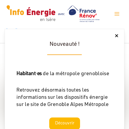
Aller
au
contenu
Accueil
PROS DE LA RENO « Forum Des Métiers : Une Table-Ronde « Bâtir
Durable »
Cet évènement a expiré.
Nouveauté !
Habitant·es
de la métropole grenobloise
Retrouvez désormais toutes les
informations sur les dispositifs énergie
sur le site de Grenoble Alpes Métropole
Découvrir