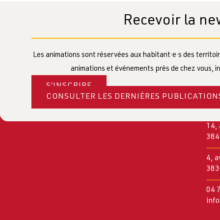
Recevoir la ne
Les animations sont réservées aux habitant·e·s des territoire
animations et événements près de chez vous, in
S’INSCRIRE
CONSULTER LES DERNIÈRES PUBLICATION
14,
384
4, 
383
04 
inf