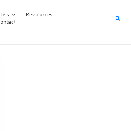
le·s
Ressources
Reche
ontact