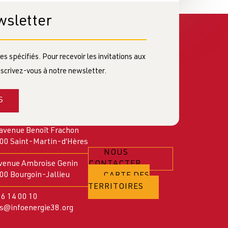
wsletter
s spécifiés. Pour recevoir les invitations aux
scrivez-vous à notre newsletter.
S
 avenue Benoît Frachon
00 Saint-Martin-d’Hères
NOUS
avenue Ambroise Genin
CONTACTER
00 Bourgoin-Jallieu
CARTE DES
TERRITOIRES
76 14 00 10
os@infoenergie38.org